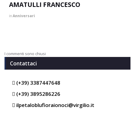
AMATULLI FRANCESCO
in
Anniversari
I commenti sono chiusi
Contattaci
(+39) 3387447648
(+39) 3895286226
ilpetaloblufioraionoci@virgilio.it