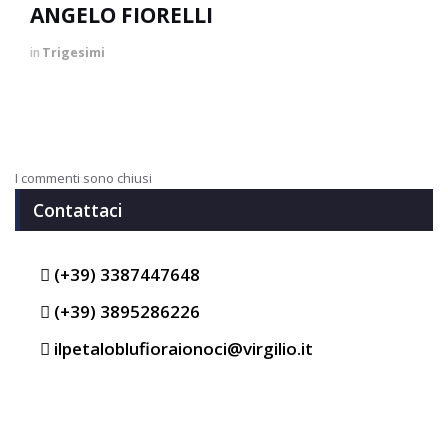
ANGELO FIORELLI
in
Trigesimi
I commenti sono chiusi
Contattaci
(+39) 3387447648
(+39) 3895286226
ilpetaloblufioraionoci@virgilio.it