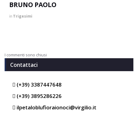
BRUNO PAOLO
in
Trigesimi
I commenti sono chiusi
Contattaci
(+39) 3387447648
(+39) 3895286226
ilpetaloblufioraionoci@virgilio.it