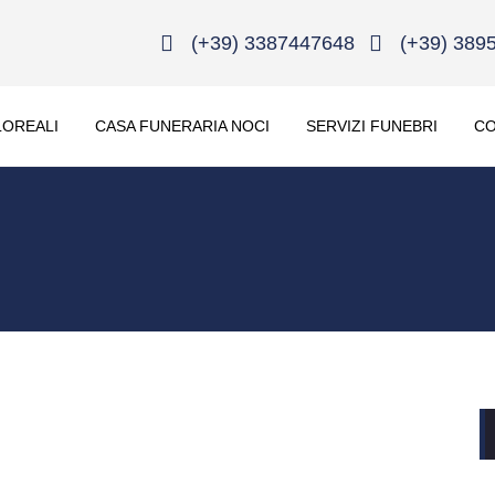
(+39) 3387447648
(+39) 389
LOREALI
CASA FUNERARIA NOCI
SERVIZI FUNEBRI
CO