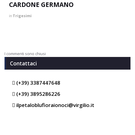
CARDONE GERMANO
in
Trigesimi
I commenti sono chiusi
Contattaci
(+39) 3387447648
(+39) 3895286226
ilpetaloblufioraionoci@virgilio.it