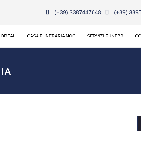
(+39) 3387447648
(+39) 389
LOREALI
CASA FUNERARIA NOCI
SERVIZI FUNEBRI
CO
IA