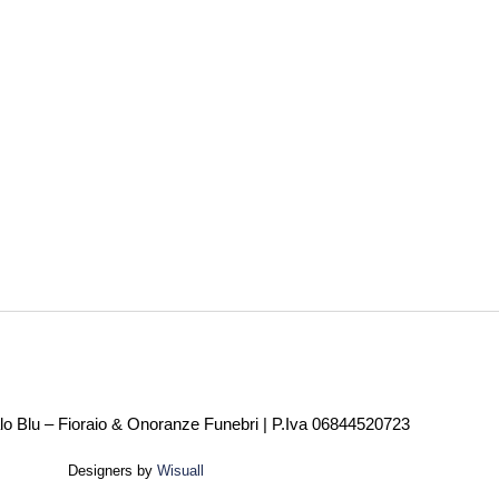
alo Blu – Fioraio & Onoranze Funebri | P.Iva 06844520723
Designers by
Wisuall