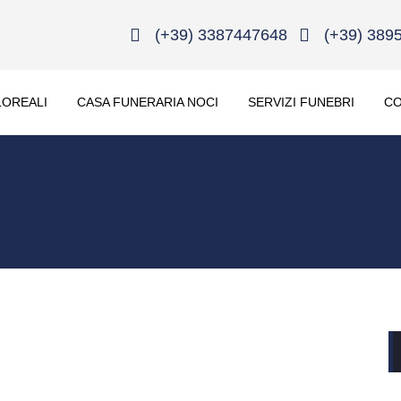
(+39) 3387447648
(+39) 389
LOREALI
CASA FUNERARIA NOCI
SERVIZI FUNEBRI
CO