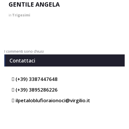
GENTILE ANGELA
in
Trigesimi
I commenti sono chiusi
Contattaci
(+39) 3387447648
(+39) 3895286226
ilpetaloblufioraionoci@virgilio.it