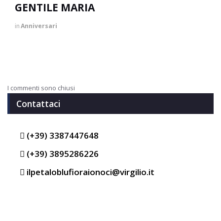
GENTILE MARIA
in
Anniversari
I commenti sono chiusi
Contattaci
(+39) 3387447648
(+39) 3895286226
ilpetaloblufioraionoci@virgilio.it