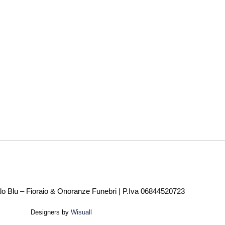
alo Blu – Fioraio & Onoranze Funebri | P.Iva 06844520723
Designers by
Wisuall