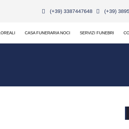
(+39) 3387447648
(+39) 389
LOREALI
CASA FUNERARIA NOCI
SERVIZI FUNEBRI
CO