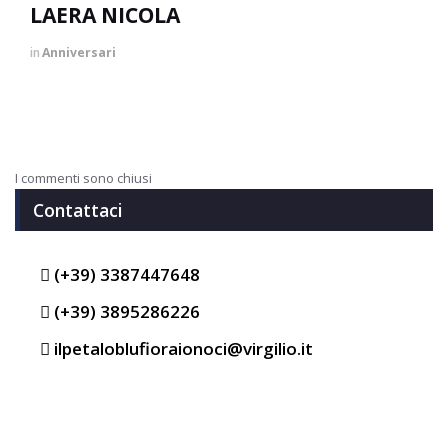
LAERA NICOLA
in
Anniversari
I commenti sono chiusi
Contattaci
(+39) 3387447648
(+39) 3895286226
ilpetaloblufioraionoci@virgilio.it