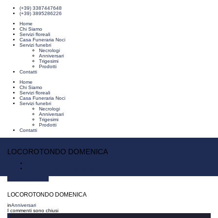
(+39) 3387447648
(+39) 3895286226
Home
Chi Siamo
Servizi floreali
Casa Funeraria Noci
Servizi funebri
Necrologi
Anniversari
Trigesimi
Prodotti
Contatti
Home
Chi Siamo
Servizi floreali
Casa Funeraria Noci
Servizi funebri
Necrologi
Anniversari
Trigesimi
Prodotti
Contatti
LOCOROTONDO DOMENICA
Home
LOCOROTONDO DOMENICA
Gennaio 16, 2025
LOCOROTONDO DOMENICA
in
Anniversari
I commenti sono chiusi