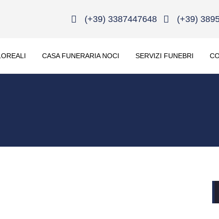
(+39) 3387447648
(+39) 389
LOREALI
CASA FUNERARIA NOCI
SERVIZI FUNEBRI
CO