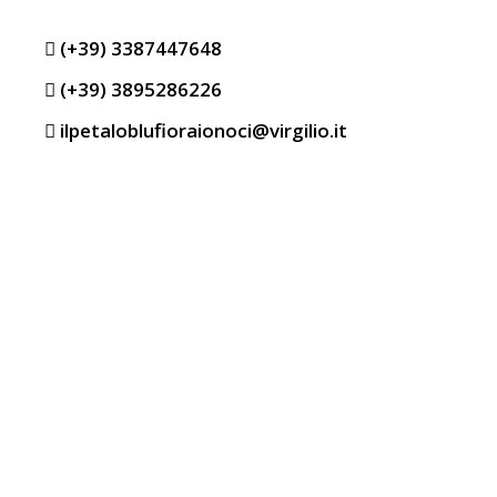
(+39) 3387447648
(+39) 3895286226
ilpetaloblufioraionoci@virgilio.it
NECROLOGI