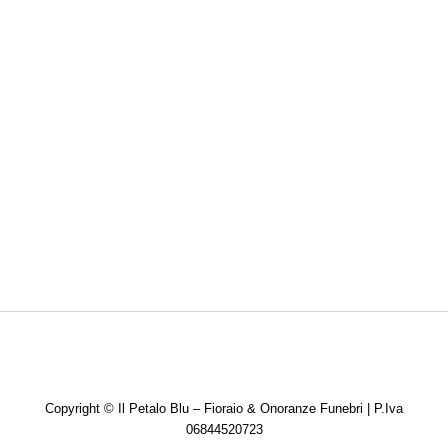
TRIGESIMI
Copyright ©
Il Petalo Blu – Fioraio & Onoranze Funebri | P.Iva
06844520723