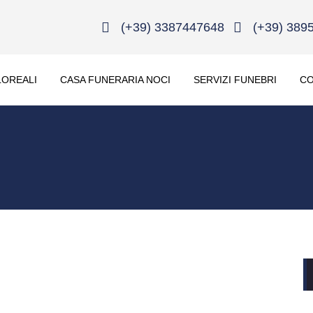
(+39) 3387447648
(+39) 389
LOREALI
CASA FUNERARIA NOCI
SERVIZI FUNEBRI
CO