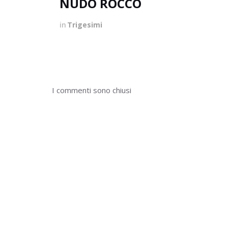
NUDO ROCCO
in
Trigesimi
I commenti sono chiusi