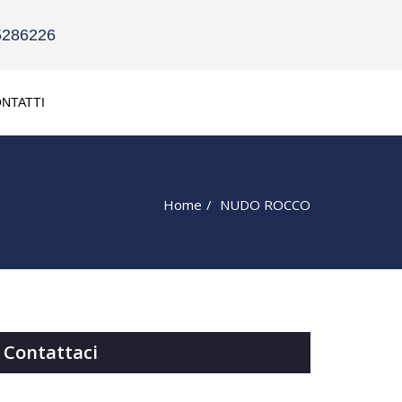
5286226
NTATTI
Home
NUDO ROCCO
Contattaci