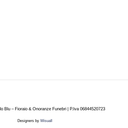
alo Blu – Fioraio & Onoranze Funebri | P.Iva 06844520723
Designers by
Wisuall