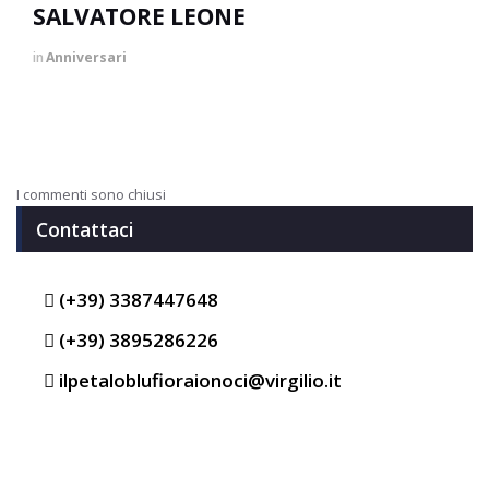
SALVATORE LEONE
in
Anniversari
I commenti sono chiusi
Contattaci
(+39) 3387447648
(+39) 3895286226
ilpetaloblufioraionoci@virgilio.it