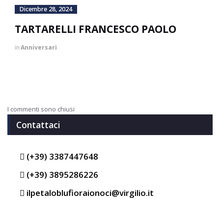
Dicembre 28, 2024
TARTARELLI FRANCESCO PAOLO
in
Anniversari
I commenti sono chiusi
Contattaci
(+39) 3387447648
(+39) 3895286226
ilpetaloblufioraionoci@virgilio.it