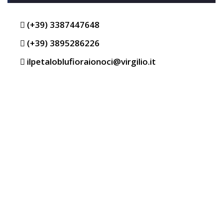
(+39) 3387447648
(+39) 3895286226
ilpetaloblufioraionoci@virgilio.it
NECROLOGI