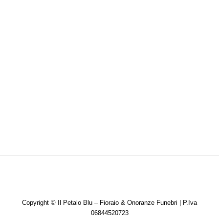
TRIGESIMI
Copyright ©
Il Petalo Blu – Fioraio & Onoranze Funebri | P.Iva
06844520723