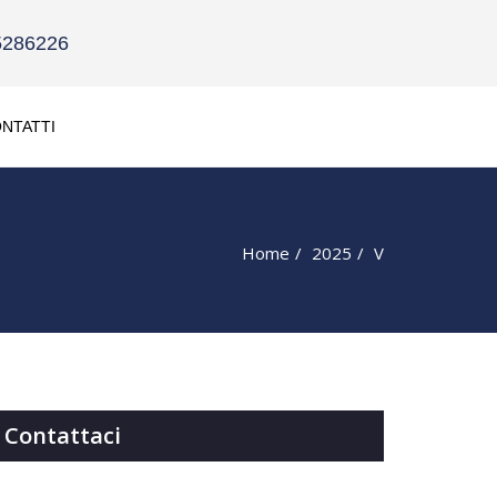
5286226
NTATTI
Home
2025
V
Contattaci