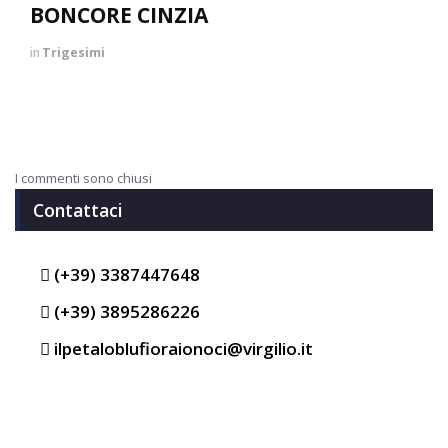
BONCORE CINZIA
in
Trigesimi
I commenti sono chiusi
Contattaci
(+39) 3387447648
(+39) 3895286226
ilpetaloblufioraionoci@virgilio.it