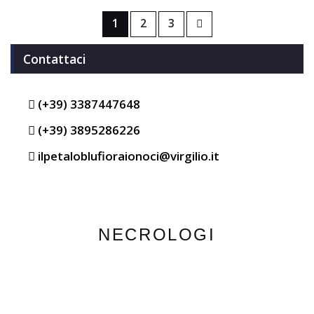
1
2
3
Contattaci
(+39) 3387447648
(+39) 3895286226
ilpetaloblufioraionoci@virgilio.it
NECROLOGI